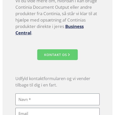
Vil du vide mere om, hvordan I kan bruge
Continia Document Output eller andre
produkter fra Continia, så står vi klar til at
hjælpe med opsætning af Continias
produkter direkte i jeres
Business
Central
.
KONTAKT OS
Udfyld kontaktformularen og vi vender
tilbage til dig i en fart.
N
a
m
E