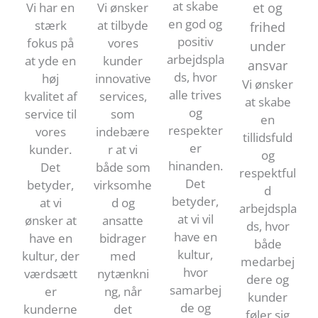
at skabe
Vi har en
Vi ønsker
et og
en god og
stærk
at tilbyde
frihed
positiv
fokus på
vores
under
arbejdspla
at yde en
kunder
ansvar
ds, hvor
høj
innovative
Vi ønsker
alle trives
kvalitet af
services,
at skabe
og
service til
som
en
respekter
vores
indebære
tillidsfuld
er
kunder.
r at vi
og
hinanden.
Det
både som
respektful
Det
betyder,
virksomhe
d
betyder,
at vi
d og
arbejdspla
at vi vil
ønsker at
ansatte
ds, hvor
have en
have en
bidrager
både
kultur,
kultur, der
med
medarbej
hvor
værdsætt
nytænkni
dere og
samarbej
er
ng, når
kunder
de og
kunderne
det
føler sig