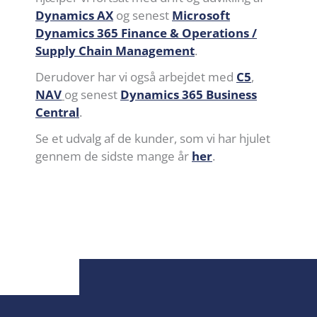
Dynamics AX
og senest
Microsoft
Dynamics 365 Finance & Operations /
Supply Chain Management
.
Derudover har vi også arbejdet med
C5
,
NAV
og senest
Dynamics 365 Business
Central
.
Se et udvalg af de kunder, som vi har hjulet
gennem de sidste mange år
her
.