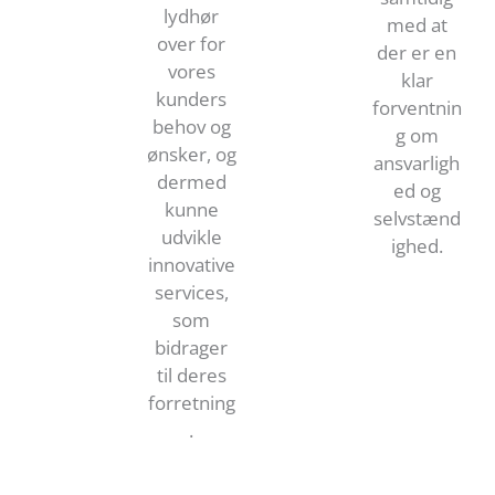
lydhør
med at
over for
der er en
vores
klar
kunders
forventnin
behov og
g om
ønsker, og
ansvarligh
dermed
ed og
kunne
selvstænd
udvikle
ighed.
innovative
services,
som
bidrager
til deres
forretning
.