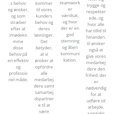
teamwork
s behov
kommer
trygge og
er
og ønsker,
til vores
respekter
værdsat,
og som
kunders
ede, og
og hvor
stræber
behov og
hvor alle
der er en
efter at
deres
har tillid til
god
imødeko
løsninger.
hinanden.
stemning
mme
Det
Vi ønsker
og åben
disse
betyder,
også at
kommuni
behov på
at vi
give vores
kation.
en effektiv
ønsker at
medarbej
og
opfordre
dere den
professio
alle
frihed, der
nel måde.
medarbej
er
dere samt
nødvendig
samarbej
for at
dspartner
udføre sit
e til at
arbejde,
være
samtidig