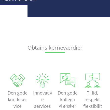
Obtains kerneværdier
Den gode
Innovativ
Den gode
Tillid,
kundeser
e
kollega​
respekt,
vice​
services
Vi ønsker
fleksibilit