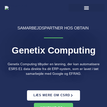
Gå
til
indholdet
Obtain Produkter & Services
IT drift og support
SAMARBEJDSPARTNER HOS OBTAIN
Genetix Computing
Genetix Computing tilbyder en løsning, der kan automatisere
ESRS E1 data direkte fra dit ERP-system, som er lavet i tæt
samarbejde med Google og EFRAG.
LÆS MERE OM CSRD